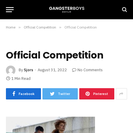
Home
»
Official Competition
»
Official Competition
Official Competition
By
Sjors
August 31, 2022
No Comments
1 Min Read
Facebook
Twitter
Pinterest