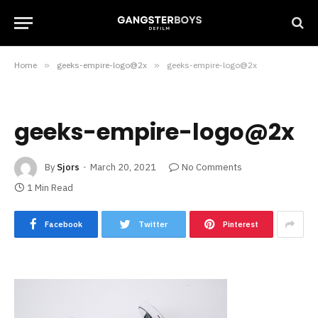
Home
»
geeks-empire-logo@2x
»
geeks-empire-logo@2x
geeks-empire-logo@2x
By
Sjors
March 20, 2021
No Comments
1 Min Read
Facebook
Twitter
Pinterest