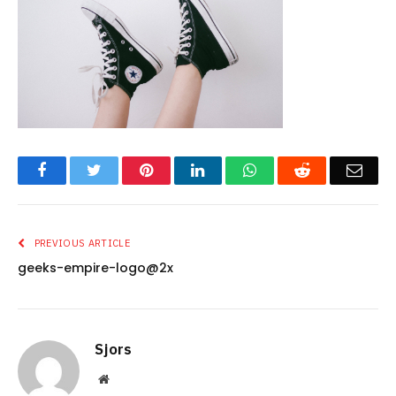
Facebook
Twitter
Pinterest
LinkedIn
WhatsApp
Reddit
Emai
PREVIOUS ARTICLE
geeks-empire-logo@2x
Sjors
Website