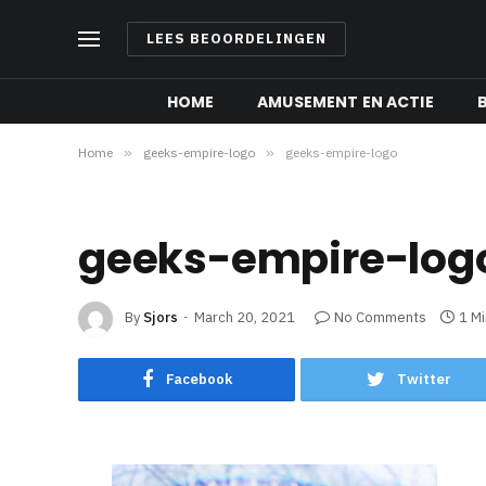
LEES BEOORDELINGEN
HOME
AMUSEMENT EN ACTIE
Home
»
geeks-empire-logo
»
geeks-empire-logo
geeks-empire-log
By
Sjors
March 20, 2021
No Comments
1 M
Facebook
Twitter