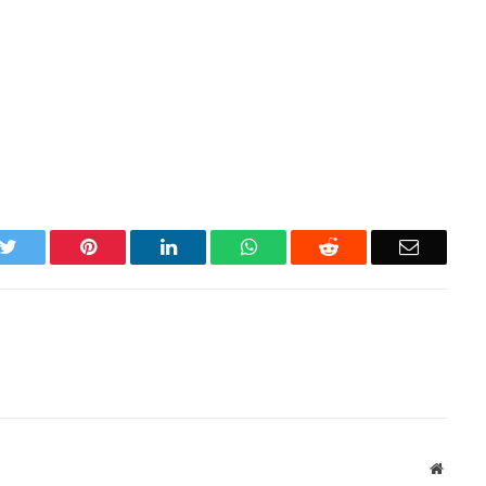
k
Twitter
Pinterest
LinkedIn
WhatsApp
Reddit
Email
Websit