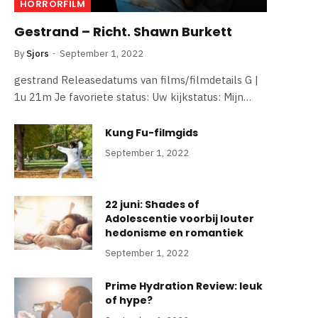
HORRORFILM
Gestrand – Richt. Shawn Burkett
By
Sjors
September 1, 2022
gestrand Releasedatums van films/filmdetails G |
1u 21m Je favoriete status: Uw kijkstatus: Mijn…
Kung Fu-filmgids
September 1, 2022
22 juni: Shades of
Adolescentie voorbij louter
hedonisme en romantiek
September 1, 2022
Prime Hydration Review: leuk
of hype?