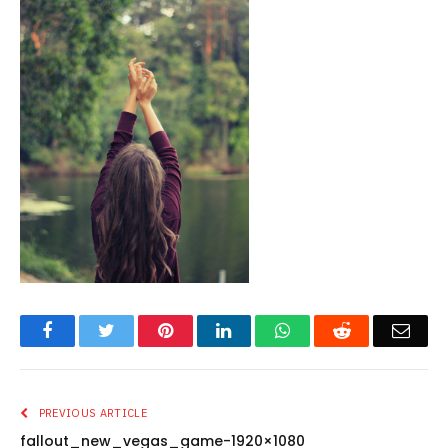
Facebook
Twitter
Pinterest
LinkedIn
WhatsApp
Reddit
Emai
PREVIOUS ARTICLE
fallout_new_vegas_game-1920×1080