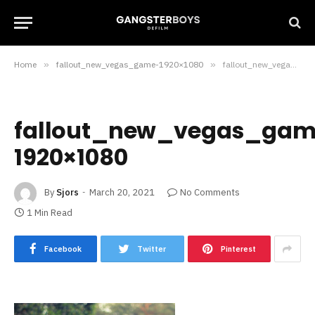
Home
»
fallout_new_vegas_game-1920×1080
»
fallout_new_vegas_game-1920×1080
fallout_new_vegas_gam
1920×1080
By
Sjors
March 20, 2021
No Comments
1 Min Read
Facebook
Twitter
Pinterest