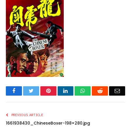
Facebook
Twitter
Pinterest
LinkedIn
WhatsApp
Reddit
Emai
PREVIOUS ARTICLE
1661938430_ChineseBoxer-198×280.jpg