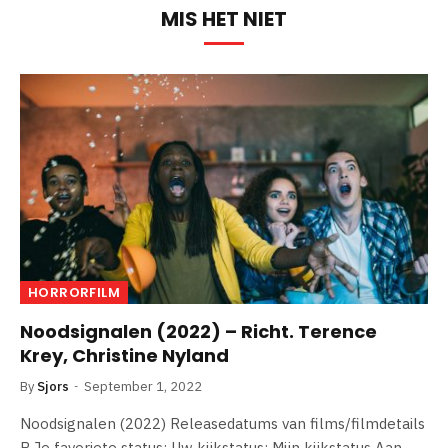
MIS HET NIET
HORRORFILM
Noodsignalen (2022) – Richt. Terence
Krey, Christine Nyland
By
Sjors
September 1, 2022
Noodsignalen (2022) Releasedatums van films/filmdetails
R Je favoriete status: Uw kijkstatus: Mijn kijkstatus Aan…