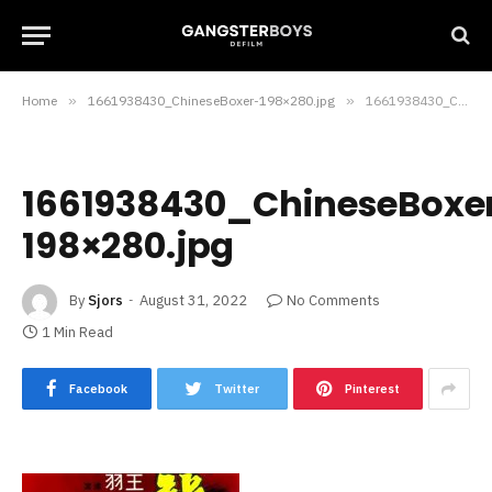
Home
»
1661938430_ChineseBoxer-198×280.jpg
»
1661938430_ChineseBoxer-198×280.jpg
1661938430_ChineseBoxe
198×280.jpg
By
Sjors
August 31, 2022
No Comments
1 Min Read
Facebook
Twitter
Pinterest