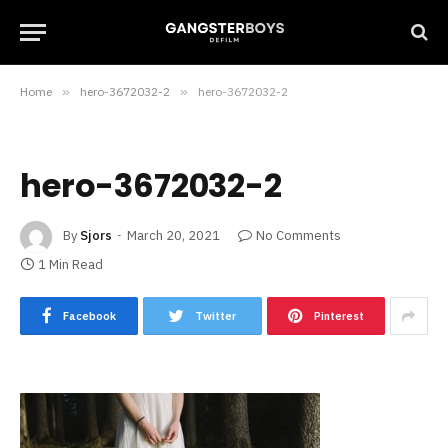
Home
»
hero-3672032-2
»
hero-3672032-2
hero-3672032-2
By
Sjors
March 20, 2021
No Comments
1 Min Read
Facebook
Twitter
Pinterest