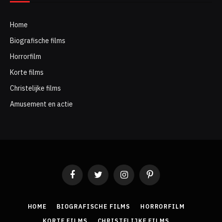
Home
Biografische films
Horrorfilm
Korte films
Christelijke films
Amusement en actie
Facebook
Twitter
Instagram
Pinterest
HOME
BIOGRAFISCHE FILMS
HORRORFILM
KORTE FILMS
CHRISTELIJKE FILMS