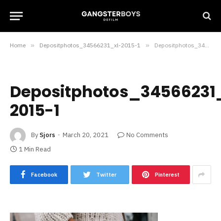
Home
»
Depositphotos_34566231_xl-2015-1
»
Depositphotos_34566231_xl-2015-1
Depositphotos_34566231
2015-1
By
Sjors
March 20, 2021
No Comments
1 Min Read
Facebook
Twitter
Pinterest